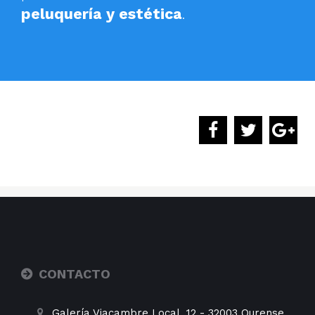
peluquería y estética
.
CONTACTO
Galería Viacambre Local, 12
-
32003
Ourense