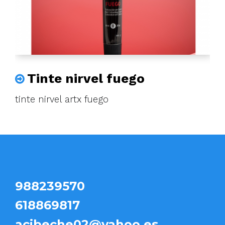
Tinte nirvel fuego
tinte nirvel artx fuego
988239570
618869817
acibeche02@yahoo.es