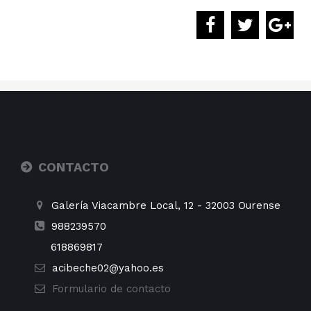
CONTACTO
Galería Viacambre Local, 12
-
32003
Ourense
988239570
618869817
acibeche02@yahoo.es
Formulario de contacto