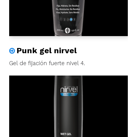
Punk gel nirvel
Gel de fijación fuerte nivel 4.