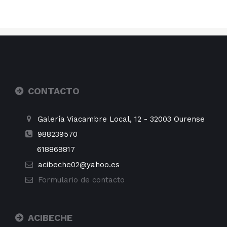
CONTACTO
Galería Viacambre Local, 12
-
32003
Ourense
988239570
618869817
acibeche02@yahoo.es
Formulario de contacto
ACIBECHE