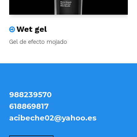
Wet gel
Gel de efecto mojado
988239570
618869817
acibeche02@yahoo.es