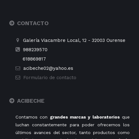
CONTACTO
Galería Viacambre Local, 12
-
32003
Ourense
988239570
618869817
acibeche02@yahoo.es
Formulario de contacto
ACIBECHE
Contamos con
grandes marcas y laboratorios
que
luchan constantemente para poder ofrecernos los
últimos avances del sector, tanto productos como