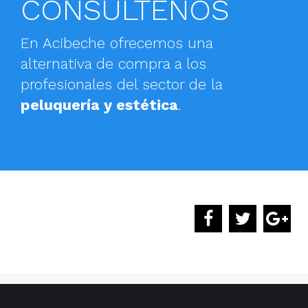
CONSÚLTENOS
En Acibeche ofrecemos una
alternativa de compra a los
profesionales del sector de la
peluquería y estética
.