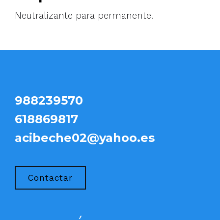
Neutralizante para permanente.
988239570
618869817
acibeche02@yahoo.es
Contactar