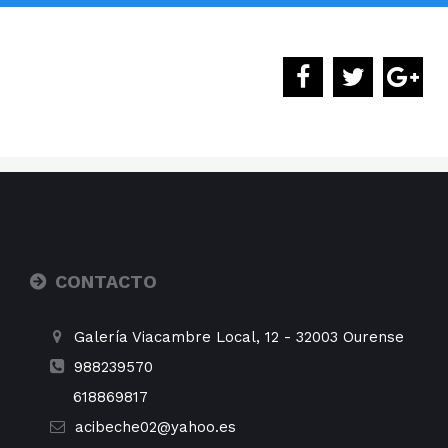
CONTACTO
Galería Viacambre Local, 12
-
32003
Ourense
988239570
618869817
acibeche02@yahoo.es