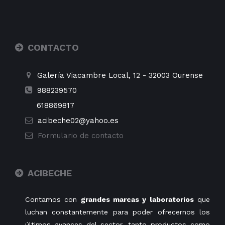
CONTACTO
Galería Viacambre Local, 12
-
32003
Ourense
988239570
618869817
acibeche02@yahoo.es
Formulario de contacto
ACIBECHE
Contamos con
grandes marcas y laboratorios
que
luchan constantemente para poder ofrecernos los
últimos avances del sector, tanto productos como