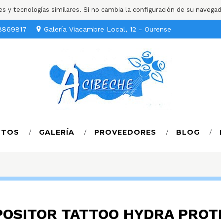
ies y tecnologías similares. Si no cambia la configuración de su navega
8869817
Galería Viacambre Local, 12 - Ourense
CTOS
GALERÍA
PROVEEDORES
BLOG
POSITOR TATTOO HYDRA PROT