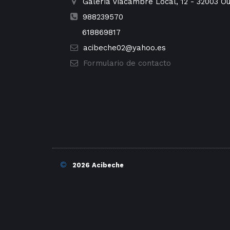
Galería Viacambre Local, 12
-
32003
Ou
988239570
618869817
acibeche02@yahoo.es
Formulario de contacto
©
2026 Acibeche