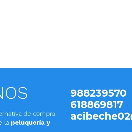
NOS
988239570
618869817
ernativa de compra
acibeche02
e la
peluquería y