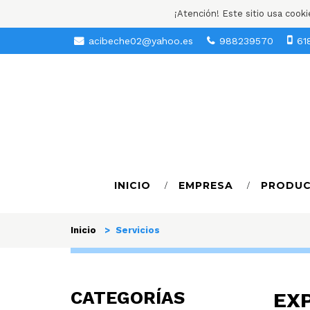
¡Atención! Este sitio usa cook
acibeche02@yahoo.es
988239570
61
INICIO
EMPRESA
PRODU
Inicio
> Servicios
CATEGORÍAS
EX