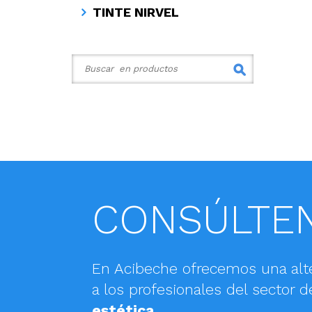
TINTE NIRVEL
CONSÚLTE
En Acibeche ofrecemos una alt
a los profesionales del sector d
estética
.