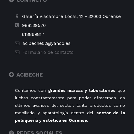
Galería Viacambre Local, 12
-
32003
Ourense
988239570
618869817
acibeche02@yahoo.es
Formulario de contacto
ACIBECHE
Contamos con
grandes marcas y laboratorios
que
luchan constantemente para poder ofrecernos los
últimos avances del sector, tanto productos como
mobiliario y aparatología dentro del
sector de la
peluquería y estética en Ourense
.
REDES SOCIALES