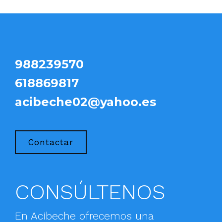
988239570
618869817
acibeche02@yahoo.es
Contactar
CONSÚLTENOS
En Acibeche ofrecemos una