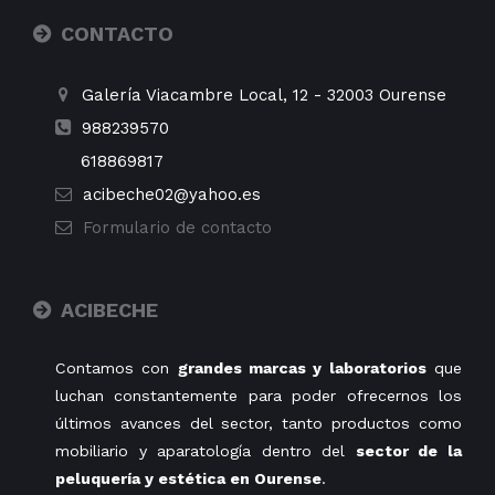
CONTACTO
Galería Viacambre Local, 12
-
32003
Ourense
988239570
618869817
acibeche02@yahoo.es
Formulario de contacto
ACIBECHE
Contamos con
grandes marcas y laboratorios
que
luchan constantemente para poder ofrecernos los
últimos avances del sector, tanto productos como
mobiliario y aparatología dentro del
sector de la
peluquería y estética en Ourense
.