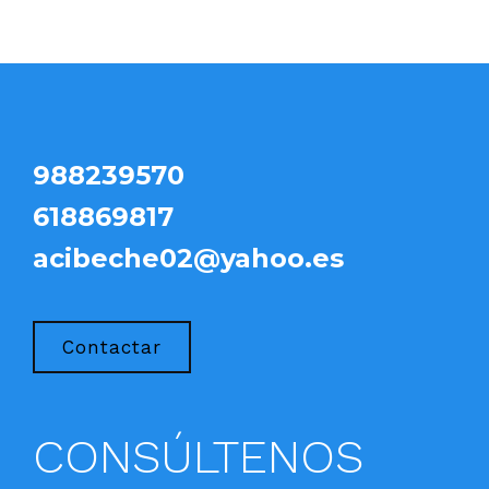
988239570
618869817
acibeche02@yahoo.es
Contactar
CONSÚLTENOS