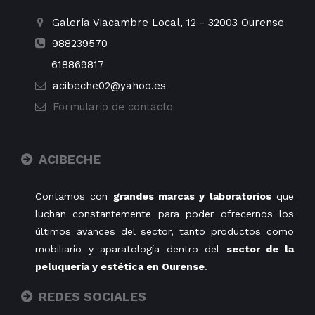
Galería Viacambre Local, 12
-
32003
Ourense
988239570
618869817
acibeche02@yahoo.es
Formulario de contacto
ACIBECHE
Contamos con
grandes marcas y laboratorios
que
luchan constantemente para poder ofrecernos los
últimos avances del sector, tanto productos como
mobiliario y aparatología dentro del
sector de la
peluquería y estética en Ourense
.
REDES SOCIALES