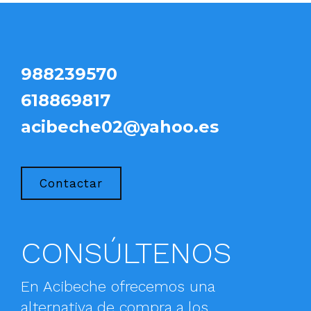
988239570
618869817
acibeche02@yahoo.es
Contactar
CONSÚLTENOS
En Acibeche ofrecemos una
alternativa de compra a los