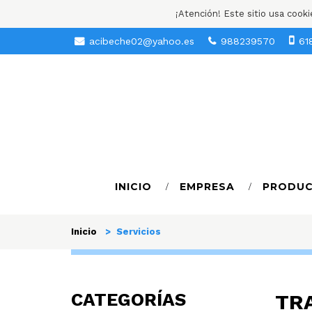
¡Atención! Este sitio usa cook
acibeche02@yahoo.es
988239570
61
INICIO
EMPRESA
PRODU
Inicio
> Servicios
CATEGORÍAS
TR