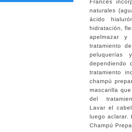
Francés incor
naturales (agu
ácido hialur
hidratación, fl
apelmazar y u
tratamiento d
peluquerías
dependiendo d
tratamiento i
champú prepara
mascarilla qu
del tratamiento. 
Lavar el cabe
luego aclarar.
Champú Prepar