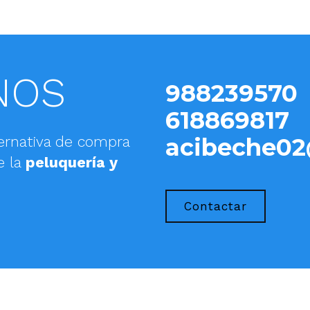
NOS
988239570
618869817
ernativa de compra
acibeche02
e la
peluquería y
Contactar