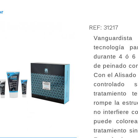
or
REF: 31217
Vanguardist
tecnología p
durante 4 ó 6
de peinado co
Con el Alisad
controlado 
tratamiento 
rompe la estru
no interfiere 
puede colorea
tratamiento si