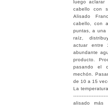
luego aclarar
cabello con s
Alisado Fra
cabello, con 
puntas, a una 
raíz, distrib
actuar entre
abundante agu
producto. Pr
pasando el c
mechón. Pasar
de 10 a 15 vece
La temperatur
-----------------
alisado más 