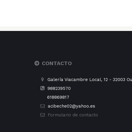
CONTACTO
Galería Viacambre Local, 12
-
32003
Ou
988239570
618869817
acibeche02@yahoo.es
Formulario de contacto