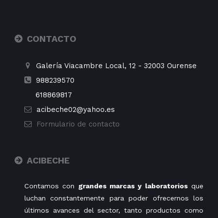
CONTACTO
Galería Viacambre Local, 12
-
32003
Ourense
988239570
618869817
acibeche02@yahoo.es
Formulario de contacto
ACIBECHE
Contamos con
grandes marcas y laboratorios
que
luchan constantemente para poder ofrecernos los
últimos avances del sector, tanto productos como