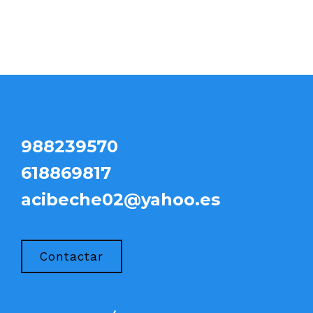
988239570
618869817
acibeche02@yahoo.es
Contactar