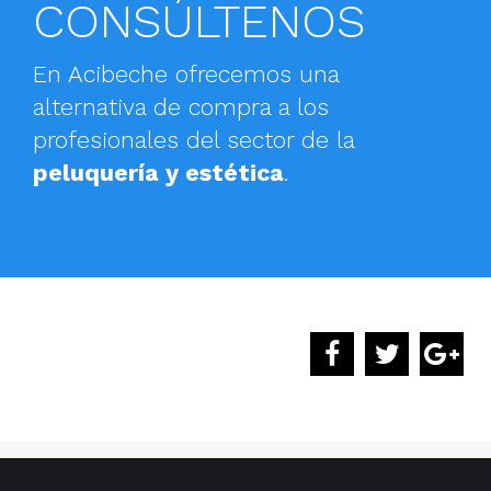
CONSÚLTENOS
En Acibeche ofrecemos una
alternativa de compra a los
profesionales del sector de la
peluquería y estética
.