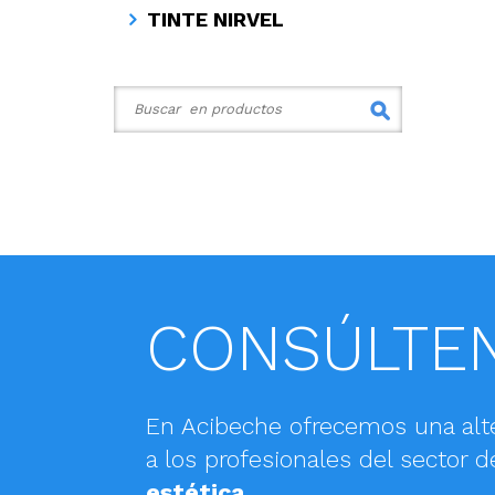
TINTE NIRVEL
CONSÚLTE
En Acibeche ofrecemos una alt
a los profesionales del sector d
estética
.