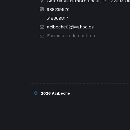
Galería Viacambre Local, 12
-
32003
Ou
988239570
618869817
acibeche02@yahoo.es
Formulario de contacto
©
2026 Acibeche