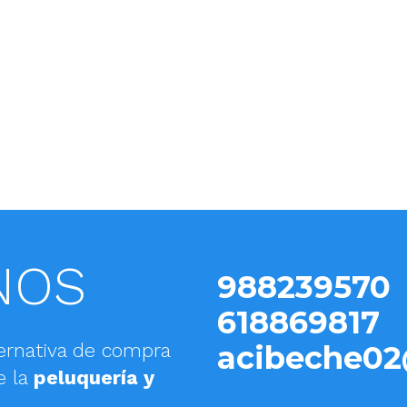
NOS
988239570
618869817
ernativa de compra
acibeche02
e la
peluquería y