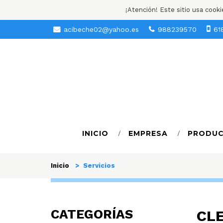
¡Atención! Este sitio usa cook
acibeche02@yahoo.es
988239570
61
INICIO
EMPRESA
PRODU
Inicio
> Servicios
CATEGORÍAS
CLE